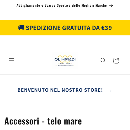
Vai
Abbigliamento e Scarpe Sportive delle Migliori Marche
direttamente
ai contenuti
🚚 SPEDIZIONE GRATUITA DA €39
Carrello
BENVENUTO NEL NOSTRO STORE! →
C
Accessori - telo mare