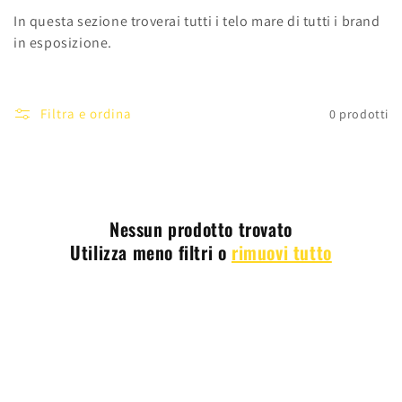
o
In questa sezione troverai tutt
i i telo mare
di tutti i brand
l
in esposizione.
l
e
Filtra e ordina
0 prodotti
z
i
o
Nessun prodotto trovato
n
Utilizza meno filtri o
rimuovi tutto
e
: