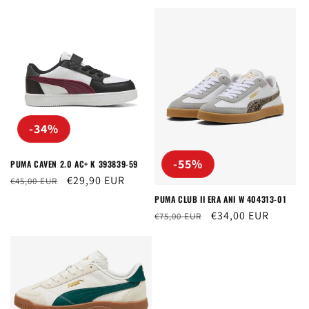
di
scontato
di
scontato
listino
listino
-34%
-55%
PUMA CAVEN 2.0 AC+ K 393839-59
Prezzo
Prezzo
€29,90 EUR
€45,00 EUR
di
scontato
PUMA CLUB II ERA ANI W 404313-01
listino
Prezzo
Prezzo
€34,00 EUR
€75,00 EUR
di
scontato
listino