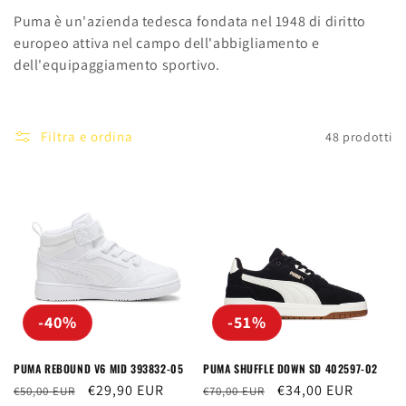
o
Puma è un'azienda tedesca fondata nel 1948 di diritto
l
europeo attiva nel campo dell'abbigliamento e
l
dell'equipaggiamento sportivo.
e
z
Filtra e ordina
48 prodotti
i
o
n
e
:
-40%
-51%
PUMA REBOUND V6 MID 393832-05
PUMA SHUFFLE DOWN SD 402597-02
Prezzo
Prezzo
€29,90 EUR
Prezzo
Prezzo
€34,00 EUR
€50,00 EUR
€70,00 EUR