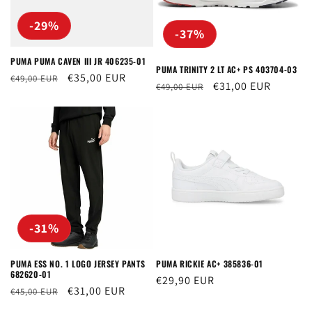
-29%
-37%
PUMA PUMA CAVEN III JR 406235-01
PUMA TRINITY 2 LT AC+ PS 403704-03
Prezzo
Prezzo
€35,00 EUR
€49,00 EUR
Prezzo
Prezzo
€31,00 EUR
€49,00 EUR
di
scontato
di
scontato
listino
listino
-31%
PUMA ESS NO. 1 LOGO JERSEY PANTS
PUMA RICKIE AC+ 385836-01
682620-01
Prezzo
€29,90 EUR
Prezzo
Prezzo
€31,00 EUR
€45,00 EUR
di
di
scontato