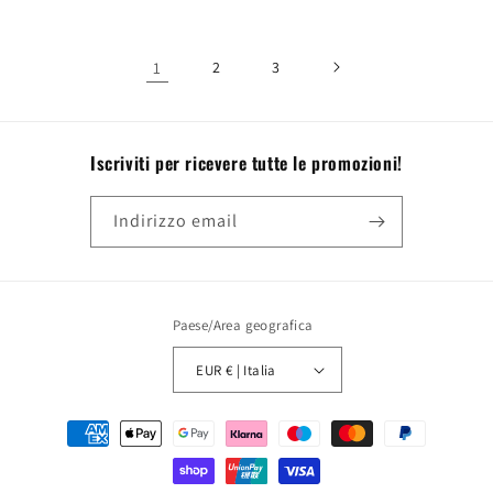
listino
listino
1
2
3
Iscriviti per ricevere tutte le promozioni!
Indirizzo email
Paese/Area geografica
EUR € | Italia
Metodi
di
pagamento