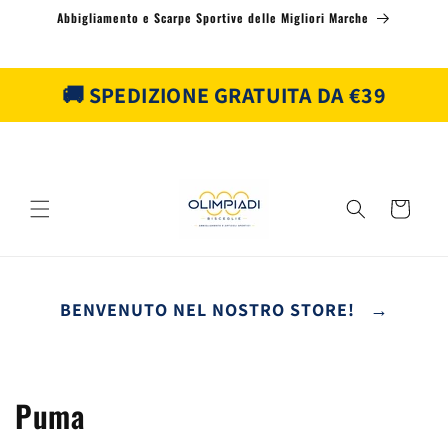
Vai
Abbigliamento e Scarpe Sportive delle Migliori Marche
direttamente
ai contenuti
🚚 SPEDIZIONE GRATUITA DA €39
Carrello
BENVENUTO NEL NOSTRO STORE! →
C
Puma