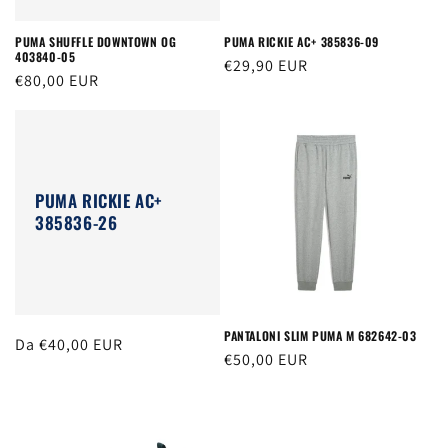
PUMA SHUFFLE DOWNTOWN OG
PUMA RICKIE AC+ 385836-09
403840-05
Prezzo
€29,90 EUR
Prezzo
€80,00 EUR
di
di
listino
listino
PUMA RICKIE AC+
385836-26
PANTALONI SLIM PUMA M 682642-03
Prezzo
Da €40,00 EUR
Prezzo
€50,00 EUR
di
di
listino
listino