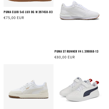
PUMA CLUB 5v5 LUX OG M 397450-03
Prezzo
€75,00 EUR
di
listino
PUMA ST RUNNER V4 L 399068-13
Prezzo
€80,00 EUR
di
listino