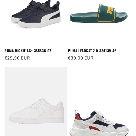
PUMA RICKIE AC+ 385836-07
PUMA LEADCAT 2.0 384139-46
Prezzo
€29,90 EUR
Prezzo
€30,00 EUR
di
di
listino
listino