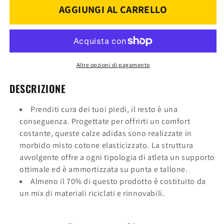
ADIDAS
ADIDAS
AGGIUNGI AL CARRELLO
CALZE
CALZE
ADIDAS
ADIDAS
IY8642
IY8642
Altre opzioni di pagamento
DESCRIZIONE
Prenditi cura dei tuoi piedi, il resto è una
conseguenza. Progettate per offrirti un comfort
costante, queste calze adidas sono realizzate in
morbido misto cotone elasticizzato. La struttura
avvolgente offre a ogni tipologia di atleta un supporto
ottimale ed è ammortizzata su punta e tallone.
Almeno il 70% di questo prodotto è costituito da
un mix di materiali riciclati e rinnovabili.