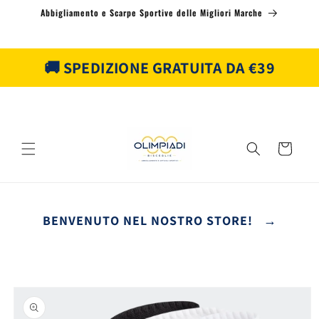
Vai
Abbigliamento e Scarpe Sportive delle Migliori Marche
direttamente
ai contenuti
🚚 SPEDIZIONE GRATUITA DA €39
Carrello
BENVENUTO NEL NOSTRO STORE! →
Passa alle
informazioni
sul prodotto