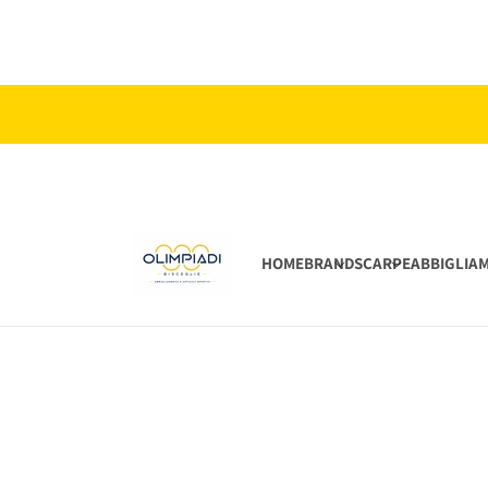
Vai
direttamente
ai contenuti
HOME
BRAND
SCARPE
ABBIGLIA