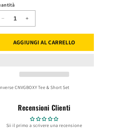
o
antità
non
disponibile
Diminuisci
Aumenta
quantità
quantità
per
per
CONVERSE
CONVERSE
AGGIUNGI AL CARRELLO
COMPLETO
COMPLETO
K
K
4CG808-
4CG808-
B0A
B0A
nverse CNVGBOXY Tee & Short Set
Recensioni Clienti
Sii il primo a scrivere una recensione