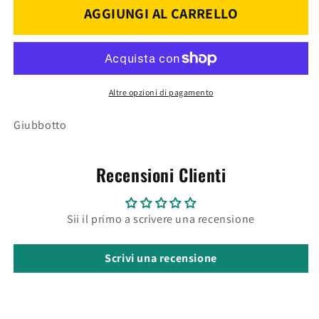
GIACCONE
GIACCONE
AGGIUNGI AL CARRELLO
M
M
NERO
NERO
CU7Z
CU7Z
n
n
Altre opzioni di pagamento
Giubbotto
Recensioni Clienti
Sii il primo a scrivere una recensione
Scrivi una recensione