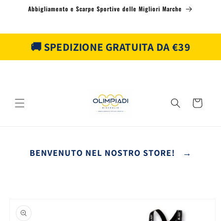
Vai
Abbigliamento e Scarpe Sportive delle Migliori Marche
direttamente
ai contenuti
🚚 SPEDIZIONE GRATUITA DA €39
Carrello
BENVENUTO NEL NOSTRO STORE! →
Passa alle
informazioni
sul prodotto