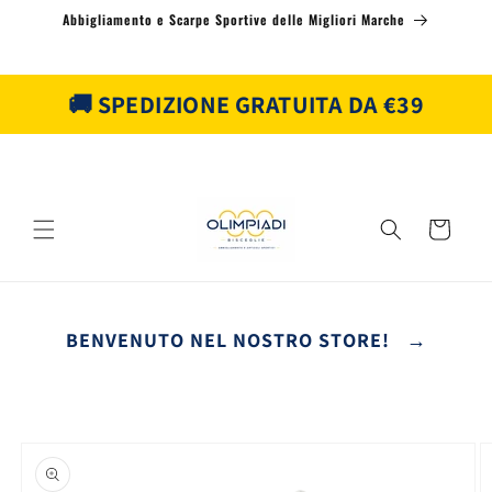
Vai
Abbigliamento e Scarpe Sportive delle Migliori Marche
direttamente
ai contenuti
🚚 SPEDIZIONE GRATUITA DA €39
Carrello
BENVENUTO NEL NOSTRO STORE! →
Passa alle
informazioni
sul prodotto