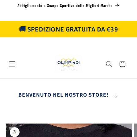
Vai
Abbigliamento e Scarpe Sportive delle Migliori Marche
direttamente
ai contenuti
🚚 SPEDIZIONE GRATUITA DA €39
Carrello
BENVENUTO NEL NOSTRO STORE! →
Passa alle
informazioni
sul prodotto