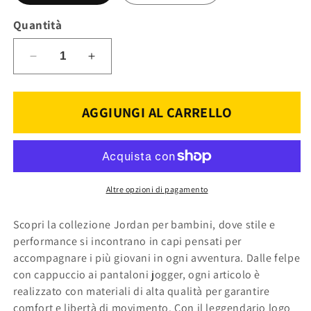
disponibile
disponibile
Quantità
Diminuisci
Aumenta
quantità
quantità
per
per
JORDAN
JORDAN
AGGIUNGI AL CARRELLO
T-
T-
SHIRT
SHIRT
K
K
95D628-
95D628-
023
023
Altre opzioni di pagamento
Scopri la collezione Jordan per bambini, dove stile e
performance si incontrano in capi pensati per
accompagnare i più giovani in ogni avventura. Dalle felpe
con cappuccio ai pantaloni jogger, ogni articolo è
realizzato con materiali di alta qualità per garantire
comfort e libertà di movimento. Con il leggendario logo