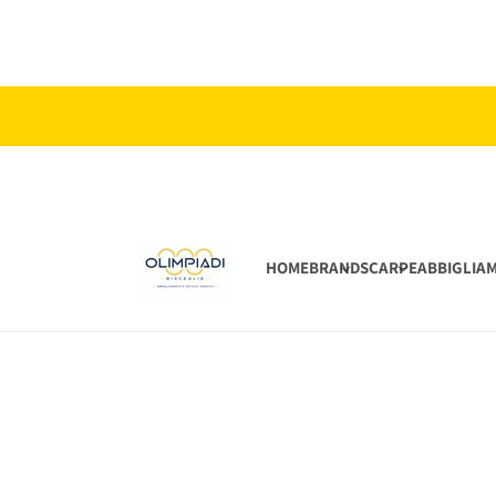
Vai
direttamente
ai contenuti
HOME
BRAND
SCARPE
ABBIGLIA