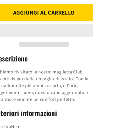
per
per
NIKE
NIKE
AGGIUNGI AL CARRELLO
T-
T-
SHIRT
SHIRT
W
W
DX7906-
DX7906-
297
297
BEIGE
BEIGE
escrizione
biamo rivisitato la nostra maglietta Club
sentials per darle un taglio rilassato. Con la
a silhouette più ampia e corta, e l'orlo
ggermente curvo, questo capo aggiornato ti
rantisce sempre un comfort perfetto.
lteriori informazioni
rchio
Nike