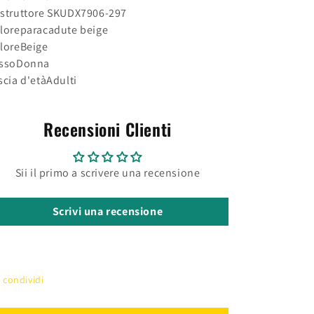
struttore SKU
DX7906-297
lore
paracadute beige
lore
Beige
sso
Donna
scia d'età
Adulti
Recensioni Clienti
Sii il primo a scrivere una recensione
Scrivi una recensione
condividi