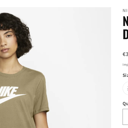
NI
N
D
P
€
d
Imp
Si
l
Qu