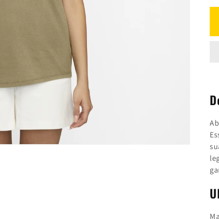
D
Ab
Es
su
le
ga
U
Ma