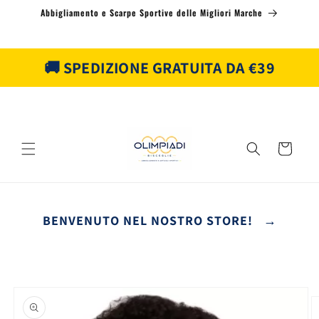
Vai
Abbigliamento e Scarpe Sportive delle Migliori Marche
direttamente
ai contenuti
🚚 SPEDIZIONE GRATUITA DA €39
Carrello
BENVENUTO NEL NOSTRO STORE! →
Passa alle
informazioni
sul prodotto