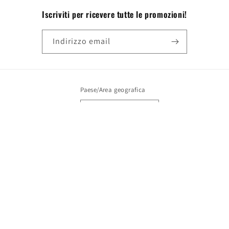
Iscriviti per ricevere tutte le promozioni!
Indirizzo email
Paese/Area geografica
EUR € | Italia
Metodi
di
pagamento
© 2026,
Olimpiadi 2.0
Powered by Shopify
f
Instagram
Facebook
TikTok