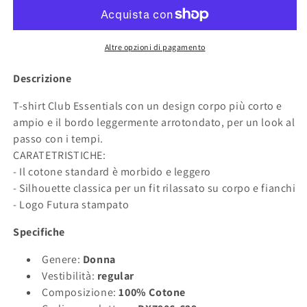
W
W
DX7906-
DX7906-
629
629
ROSA
ROSA
Altre opzioni di pagamento
Descrizione
T-shirt Club Essentials con un design corpo più corto e
ampio e il bordo leggermente arrotondato, per un look al
passo con i tempi.
CARATETRISTICHE:
- Il cotone standard è morbido e leggero
- Silhouette classica per un fit rilassato su corpo e fianchi
- Logo Futura stampato
Specifiche
Genere:
Donna
Vestibilità:
regular
Composizione:
100% Cotone