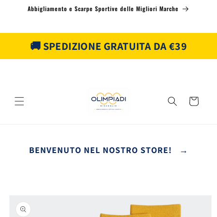
Vai
Abbigliamento e Scarpe Sportive delle Migliori Marche
direttamente
ai contenuti
🚚 SPEDIZIONE GRATUITA DA €39
Carrello
BENVENUTO NEL NOSTRO STORE! →
Passa alle
informazioni
sul prodotto