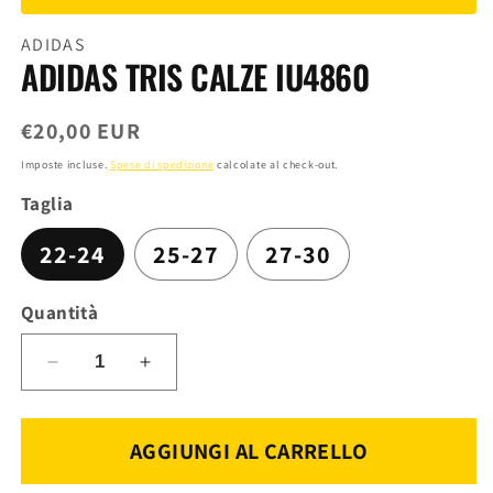
finestra
modale
ADIDAS
ADIDAS TRIS CALZE IU4860
Prezzo
€20,00 EUR
di
Imposte incluse.
Spese di spedizione
calcolate al check-out.
listino
Taglia
22-24
25-27
27-30
Quantità
Diminuisci
Aumenta
quantità
quantità
per
per
ADIDAS
ADIDAS
AGGIUNGI AL CARRELLO
TRIS
TRIS
CALZE
CALZE