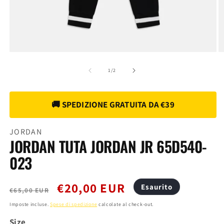
Apri
A
contenuti
c
multimediali
m
su
1
/
2
1
2
in
in
finestra
fi
modale
m
JORDAN
JORDAN TUTA JORDAN JR 65D540-
023
Prezzo
Prezzo
€20,00 EUR
Esaurito
€65,00 EUR
di
scontato
Imposte incluse.
Spese di spedizione
calcolate al check-out.
listino
Size