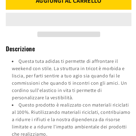
AGGIUNGI AL CARRELLO
TUTA
TUTA
M
M
JI8856
JI8856
Descrizione
Questa tuta adidas ti permette di affrontare il
weekend con stile. La struttura in tricot è morbida e
liscia, per farti sentire a tuo agio sia quando fai le
commissioni che quando ti incontri con gli amici. Un
cordino sull'elastico in vita ti permette di
personalizzare la vestibilità.
Questo prodotto è realizzato con materiali riciclati
al 100%. Riutilizzando materiali riciclati, contribuiamo
a ridurre i rifiuti e la nostra dipendenza da risorse
limitate e a ridurre l'impatto ambientale dei prodotti
che realizziamo.