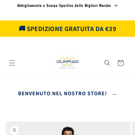
Vai
Abbigliamento e Scarpe Sportive delle Migliori Marche
direttamente
ai contenuti
🚚 SPEDIZIONE GRATUITA DA €39
Carrello
BENVENUTO NEL NOSTRO STORE! →
Passa alle
informazioni
sul prodotto